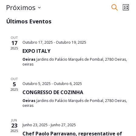
Naveg
Na
Próximos
Pesquisar
Lista
de
de
Selecione
vis
pesqui
Últimos Eventos
a
de
e
data.
Eve
visuali
OUT
17
Outubro 17, 2025
-
Outubro 19, 2025
de
2025
EXPO ITALY
Evento
Oeiras
Jardins do Palácio Marquês de Pombal, 2780 Oeiras,
oeiras
OUT
5
Outubro 5, 2025
-
Outubro 6, 2025
2025
CONGRESSO DE COZINHA
Oeiras
Jardins do Palácio Marquês de Pombal, 2780 Oeiras,
oeiras
JUN
23
Junho 23, 2025
-
Junho 27, 2025
2025
Chef Paolo Parravano, representative of