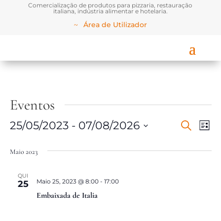
Comercialização de produtos para pizzaria, restauração
italiana, indústria alimentar e hotelaria.
Área de Utilizador
Eventos
25/05/2023
 - 
07/08/2026
Pesquisar
Nav
Navegaç
Lista
Selecione
de
de
a
Maio 2023
data.
visu
pesquisa
QUI
de
Maio 25, 2023 @ 8:00
-
17:00
25
e
Embaixada de Italia
Eve
visualiz