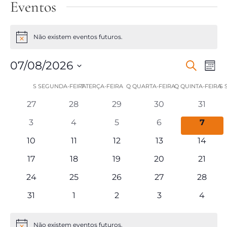
Eventos
Não existem eventos futuros.
Aviso
07/08/2026
Pesquisar
Nav
Navegaç
Mês
Selecione
de
S
SEGUNDA-FEIRA
T
TERÇA-FEIRA
Q
QUARTA-FEIRA
Q
QUINTA-FEIRA
S
de
Calendário
a
data.
visu
0
0
0
0
0
27
28
29
30
31
pesquisa
de
eventos
eventos
eventos
eventos
evento
de
0
0
0
0
0
3
4
5
6
7
e
Eventos
eventos
eventos
eventos
eventos
event
0
0
0
0
0
Eve
10
11
12
13
14
eventos
eventos
eventos
eventos
evento
visualiz
0
0
0
0
0
17
18
19
20
21
eventos
eventos
eventos
eventos
evento
0
0
0
0
0
24
25
26
27
de
28
eventos
eventos
eventos
eventos
evento
0
0
0
0
0
31
1
2
3
4
Eventos
eventos
eventos
eventos
eventos
evento
Não existem eventos futuros.