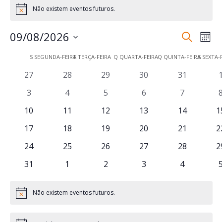
Não existem eventos futuros.
Aviso
Naveg
Na
09/08/2026
Pesquisar
Mês
de
de
Selecione
vis
Calendário
pesqui
S
SEGUNDA-FEIRA
T
TERÇA-FEIRA
Q
QUARTA-FEIRA
Q
QUINTA-FEIRA
S
SEXTA-
a
de
de
e
data.
0
0
0
0
0
27
28
29
30
31
Eve
Eventos
visuali
eventos
eventos
eventos
eventos
eventos
0
0
0
0
0
3
4
5
6
7
de
eventos
eventos
eventos
eventos
eventos
Evento
0
0
0
0
0
0
10
11
12
13
14
1
eventos
eventos
eventos
eventos
eventos
e
0
0
0
0
0
0
17
18
19
20
21
2
eventos
eventos
eventos
eventos
eventos
e
0
0
0
0
0
0
24
25
26
27
28
2
eventos
eventos
eventos
eventos
eventos
e
0
0
0
0
0
31
1
2
3
4
eventos
eventos
eventos
eventos
eventos
Não existem eventos futuros.
Aviso