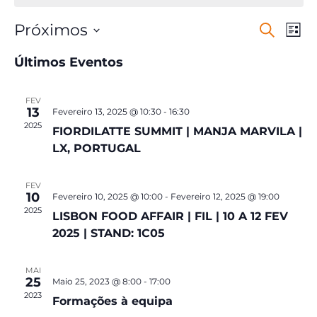
Próximos
Pesquisar
Nav
Navegaç
Lista
Selecione
de
Últimos Eventos
de
a
data.
visu
pesquisa
FEV
de
13
Fevereiro 13, 2025 @ 10:30
-
16:30
e
2025
FIORDILATTE SUMMIT | MANJA MARVILA |
Eve
LX, PORTUGAL
visualiz
de
FEV
10
Fevereiro 10, 2025 @ 10:00
-
Fevereiro 12, 2025 @ 19:00
2025
LISBON FOOD AFFAIR | FIL | 10 A 12 FEV
Eventos
2025 | STAND: 1C05
MAI
25
Maio 25, 2023 @ 8:00
-
17:00
2023
Formações à equipa