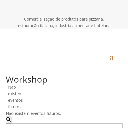
Comercialização de produtos para pizzaria,
restauração italiana, indústria alimentar e hotelaria.
Área de Utilizador
Workshop
Não
existem
eventos
futuros.
Não existem eventos futuros.
Navegação
de
Pesquisar
Digite