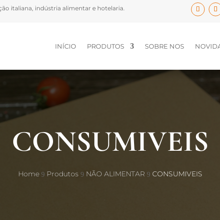
o italiana, indústria alimentar e hotelaria.
INÍCIO
PRODUTOS
SOBRE NOS
NOVIDA
CONSUMIVEIS
Home
Produtos
NÃO ALIMENTAR
CONSUMIVEIS
9
9
9