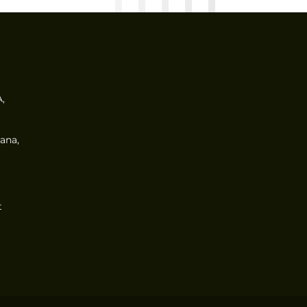
,
ana,
t