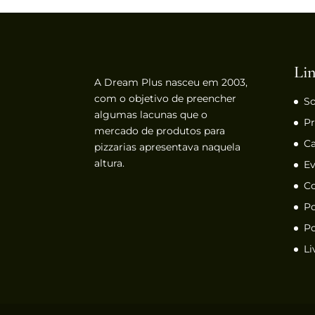
Lin
A Dream Plus nasceu em 2003,
com o objetivo de preencher
So
algumas lacunas que o
P
mercado de produtos para
C
pizzarias apresentava naquela
altura.
Ev
Co
Po
Po
Li