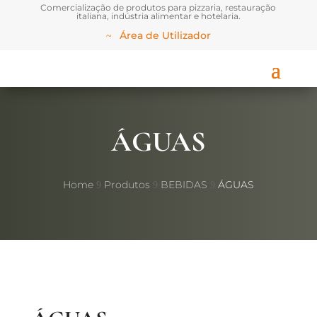
Comercialização de produtos para pizzaria, restauração
italiana, indústria alimentar e hotelaria.
Área de Utilizador
ÁGUAS
Home
Produtos
BEBIDAS
ÁGUAS
9
9
9